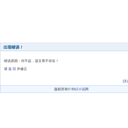
出现错误！
错误原因：对不起，该文章不存在！
请
返 回
并修正
[
关
版权所有©
t6b2小说网