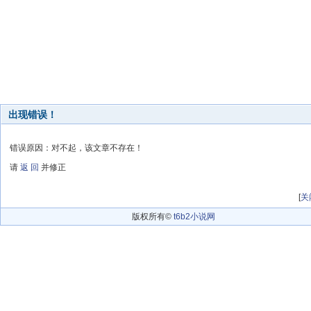
出现错误！
错误原因：对不起，该文章不存在！
请
返 回
并修正
[
关
版权所有©
t6b2小说网