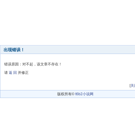
出现错误！
错误原因：对不起，该文章不存在！
请
返 回
并修正
[
关
版权所有©
t6b2小说网